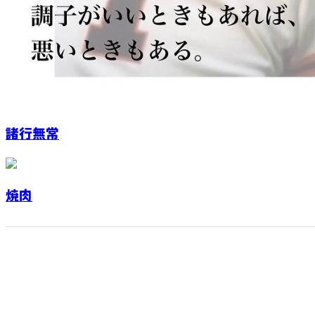
諸行無常
焼肉