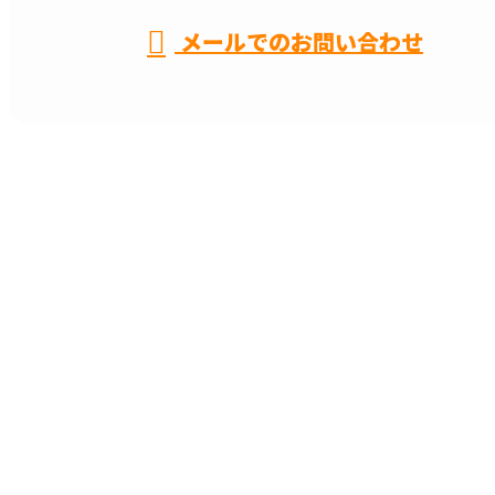
メールでのお問い合わせ
名古屋市などで電気工事や配線工事なら一
流の電気技能士が集う有限会社河合電工社
へ
ホーム
業務案内
弊社の強み
採用情報
会社概要
ブログ