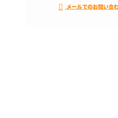
メールでのお問い合
ホーム
業務案内
弊社の強み
採用情報
会社概要
ブログ
お問い合わせ
サイトマップ
名古屋市などで電気工事や配線工
〒468-0014
愛知県名古屋市天白区中平四丁目1011
Googleマップで確認する